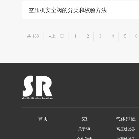
空压机安全阀的分类和校验方法
共 188
«上一页
1
2
3
4
5
6
首页
SR
气体过滤
关于SR
高压过滤器