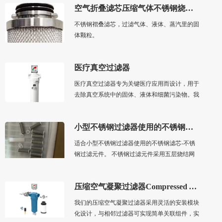
空气折叠滤芯压缩气体不锈钢烧结毡滤芯，液体气体蒸汽过滤
不锈钢褶叠滤芯，过滤气体、液体、蒸汽里的固
体颗粒。
医疗真空过滤器
医疗真空过滤器专为关键医疗应用而设计，用于
去除真空系统中的固体、液体和细菌污染物。我
们保证提供安全可靠的产品，深受全球医院信
赖。
小型不锈钢过滤器使用的不锈钢过滤元件
适合小型不锈钢过滤器使用的不锈钢滤芯-不锈
钢过滤元件。 不锈钢过滤元件采用五层烧结网
集成滤芯，适合于从气体里过滤固体和液体的污
染物，也适合从液体里过滤固体杂质。耐腐蚀，
压缩空气凝聚过滤器Compressed Air Coalescing Filters
耐高压差。过滤精度从5μm~100μm。配合PTFE
垫片使用，耐高温。可反复冲洗使用。
我们的压缩空气凝聚过滤器采用灵活的安装模块
化设计，与相邻过滤器可实现简单关联组件，实