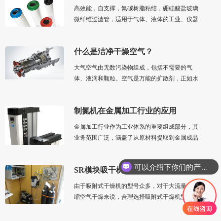
高效能，自支撑，氟碳树脂粘结，硼硅酸盐玻璃
微纤维过滤管，适用于气体、液体的工业、仪器
等应用场景。可以用在高压、低压、真空条件
下，温度可达150度（302℉）。液体过滤效率为
什么是洁净干燥空气？
98%时的过滤精度为0.3微米~25微米。0.3微米条
件空气和气体的过滤效率为99.9998%~95%；提
大气空气由无数污染物组成，包括不需要的气
示要更换滤芯的压差为400mbar（6psi），工作
体、液滴和颗粒。空气是万能的扩散剂，正如水
温度-40℃~150℃（-40℉~302℉）。型号如下
是 万能的溶剂。本质上，所有足够小、能够悬
浮的气体、蒸汽和气溶胶最终都会进入大气。大
制氮机在金属加工行业的应用
气会 输送这些夹带的成分，而且常常是长距离
输送，直到它们返回地球生态系统
金属加工行业作为工业体系的重要组成部分，其
业务范围广泛，涵盖了从原材料提取到金属成品
的整个生产流程。
可以介绍下你们的产品么
SR模块吸干机
由于吸附式干燥机的型号众多，对于大流量的压
缩空气干燥来说，合理选择吸附式干燥机型号是
非常重要的。选用吸附式干燥机，达到可靠的露
点和功能，需要考虑以下几个因素：