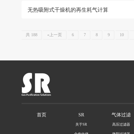
无热吸附式干燥机的再生耗气计算
共 188
«上一页
6
7
8
9
10
首页
SR
气体过滤
关于SR
高压过滤器