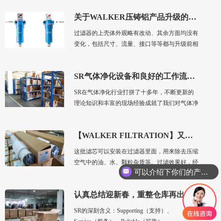
关于WALKER压铸铝产品升级的通知和技术说明
过滤器的上壳体外观略有改动、其余方面均没有
变化，包括尺寸、流量、接口等等都与升级前相
同。
SR气体净化设备和良好的工作流程同等重要
SR在气体净化行业打拼了十多年，不断更新的
理论知识和丰富的现场经验成就了我们对气体净
化、对气体净化设备有更深刻的理解，我们已经
深深的爱上了这一行业
【WALKER FILTRATION】又一批滤芯到货了
这批滤芯可以安装在过滤器里面，用来除去压缩
空气中的油、水、颗粒杂质等。过滤效果好，经
可以介绍下你们的产品么
过滤芯过滤后的压缩空气质量符合ISO 8573-1的
标准，可以达到过滤精度0.01微米，符合大多数
认真总结迎新春，重整仓库再出发
压缩空
SR的深刻含义：Supporting（支持）、