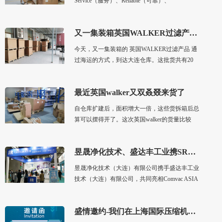
Service（服务）、Reliable（可靠）、
Reasonable（合理），即：我们要不遗余力地为
每一位客户提供全面的支持和服务，提供可靠的
又一集装箱英国WALKER过滤产品海运到大连仓库
产品、合理的解决方案和报价。
今天，又一集装箱的 英国WALKER过滤产品 通
过海运的方式，到达大连仓库。这批货共有20
箱，启运国是英国（GBR），入境口岸是大连港
大窑湾港区。 这批 英国WALKER过滤产品 进口
最近英国walker又双叒叕来货了
日期是2021年8月1日，20个天然木托的包装箱，
毛重1640KG。 这批 英国WALKER过滤产品 ，
自仓库扩建后，面积增大一倍，这些货拆箱后总
包含 WALKER压缩空气过滤器 、 WALKER真空
算可以摆得开了。这次英国walker的货量比较
系统过滤器 、 WALKER气水分离器 、
大，包括英国walker过滤器、英国walker滤芯、
WALKER压缩空气加热器 、 微型过滤器 及
英国walker加热器、英国walker配件，有些货还
WALKER滤芯
昱晟净化技术、盛达丰工业携SR品牌亮相Comvac ASIA 2020
备注加急，需要
昱晟净化技术（大连）有限公司携手盛达丰工业
技术（大连）有限公司，共同亮相Comvac ASIA
2020。我们始终相信SR品牌必将厚积薄发，光
彩熠熠。
盛情邀约-我们在上海国际压缩机及设备展览会等您